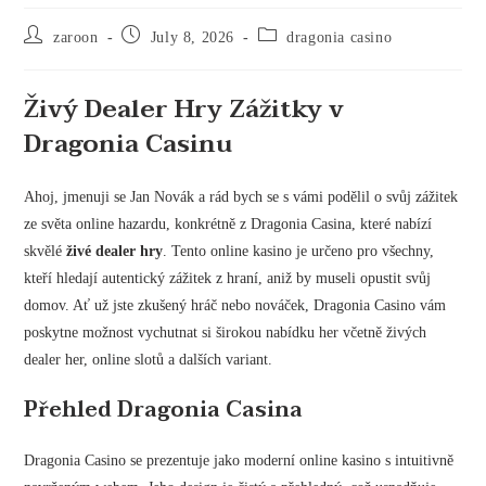
zaroon
July 8, 2026
dragonia casino
Živý Dealer Hry Zážitky v
Dragonia Casinu
Ahoj, jmenuji se Jan Novák a rád bych se s vámi podělil o svůj zážitek
ze světa online hazardu, konkrétně z Dragonia Casina, které nabízí
skvělé
živé dealer hry
. Tento online kasino je určeno pro všechny,
kteří hledají autentický zážitek z hraní, aniž by museli opustit svůj
domov. Ať už jste zkušený hráč nebo nováček, Dragonia Casino vám
poskytne možnost vychutnat si širokou nabídku her včetně živých
dealer her, online slotů a dalších variant.
Přehled Dragonia Casina
Dragonia Casino se prezentuje jako moderní online kasino s intuitivně