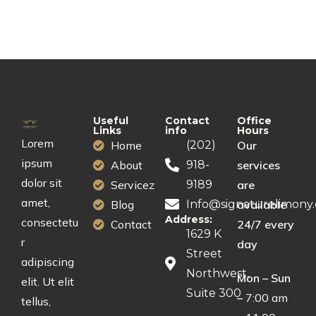
Useful
Contact
Office
Links
info
Hours
Lorem
Home
(202)
Our
ipsum
About
918-
services
dolor sit
Servicez
9189
are
amet,
Blog
Info@signaturelimony
available
Address:
consectetu
Contact
24/7 every
1629 K
r
day
Street
adipiscing
Northwest,
Mon – Sun
elit. Ut elit
Suite 300
–
7:00 am
tellus,