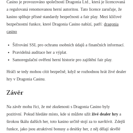
Casino je provozováno společností Dragonia Ltd., která je licencovaná
a regulovaná renomovanou herní autoritou. Tato licence zaručuje, že
kasino splňuje přísné standardy bezpečnosti a fair play. Mezi klíčové
bezpečnostní funkce, které Dragonia Casino nabízí, patří:
dragonia
casino
Šifrování SSL pro ochranu osobních údajů a finančních informací.
Pravidelná auditace her a výplat.
Samoregulační ověření herní historie pro zajištění fair play.
Hráči se tedy mohou cítit bezpečně, když se rozhodnou hrát živé dealer
hry v Dragonia Casinu.
Závěr
Na závěr mohu říci, že mé zkušenosti s Dragonia Casino byly
pozitivní. Pokud hledáte místo, kde si můžete užít
živé dealer hry
a
širokou škálu dalších her, toto kasino určitě stojí za to navštívit. Zdejší
funkce, jako jsou atraktivní bonusy a desítky her, z něj dělají skvělé