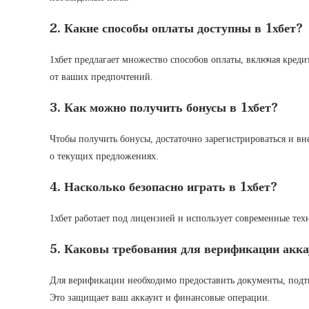
2. Какие способы оплаты доступны в 1хбет?
1хбет предлагает множество способов оплаты, включая креди
от ваших предпочтений.
3. Как можно получить бонусы в 1хбет?
Чтобы получить бонусы, достаточно зарегистрироваться и вн
о текущих предложениях.
4. Насколько безопасно играть в 1хбет?
1хбет работает под лицензией и использует современные тех
5. Каковы требования для верификации акка
Для верификации необходимо предоставить документы, подтв
Это защищает ваш аккаунт и финансовые операции.