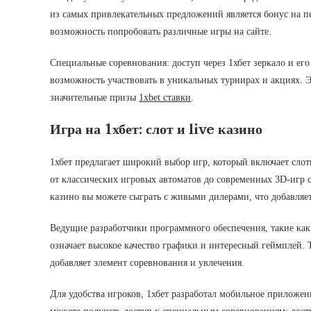
из самых привлекательных предложений является бонус на пе
возможность попробовать различные игры на сайте.
Специальные соревнования: доступ через 1хбет зеркало и ег
возможность участвовать в уникальных турнирах и акциях. Э
значительные призы
1xbet ставки
.
Игра на 1хбет: слот и live казино
1хбет предлагает широкий выбор игр, который включает слоты
от классических игровых автоматов до современных 3D-игр 
казино вы можете сыграть с живыми дилерами, что добавляет
Ведущие разработчики программного обеспечения, такие как 
означает высокое качество графики и интересный геймплей. Т
добавляет элемент соревнования и увлечения.
Для удобства игроков, 1хбет разработал мобильное приложени