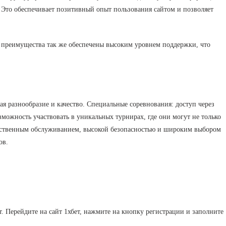
Это обеспечивает позитивный опыт пользования сайтом и позволяет
го преимущества так же обеспечены высоким уровнем поддержки, что
ая разнообразие и качество. Специальные соревнования: доступ через
зможность участвовать в уникальных турнирах, где они могут не только
чественным обслуживанием, высокой безопасностью и широким выбором
ов.
т. Перейдите на сайт 1хбет, нажмите на кнопку регистрации и заполните