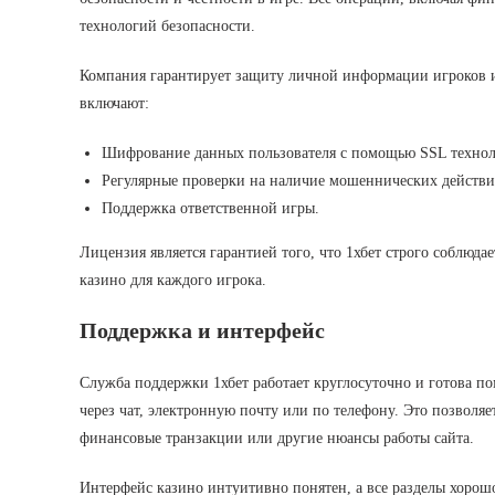
технологий безопасности.
Компания гарантирует защиту личной информации игроков и
включают:
Шифрование данных пользователя с помощью SSL технол
Регулярные проверки на наличие мошеннических действи
Поддержка ответственной игры.
Лицензия является гарантией того, что 1хбет строго соблюда
казино для каждого игрока.
Поддержка и интерфейс
Служба поддержки 1хбет работает круглосуточно и готова п
через чат, электронную почту или по телефону. Это позволя
финансовые транзакции или другие нюансы работы сайта.
Интерфейс казино интуитивно понятен, а все разделы хоро