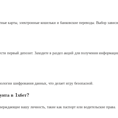
тные карты, электронные кошельки и банковские переводы. Выбор завис
ести первый депозит. Заходите в раздел акций для получения информаци
нологии шифрования данных, что делает игру безопасной.
унта в 1хбет?
ерждающие вашу личность, такие как паспорт или водительские права.