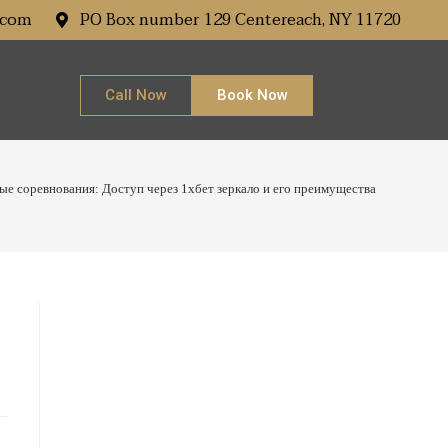
.com
PO Box number 129 Centereach, NY 11720
Call Now
Book Now
е соревнования: Доступ через 1хбет зеркало и его преимущества