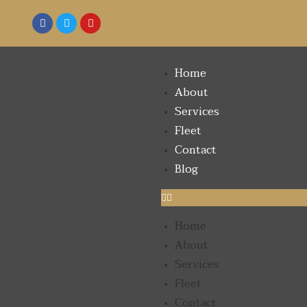
Home
About
Services
Fleet
Contact
Blog
Home
About
Services
Fleet
Contact