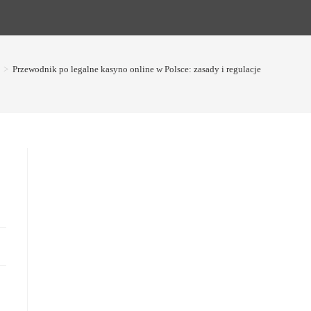
>
Przewodnik po legalne kasyno online w Polsce: zasady i regulacje