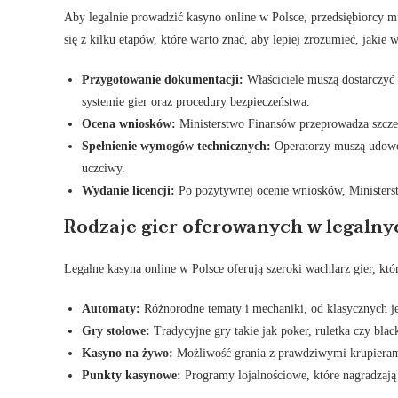
Aby legalnie prowadzić kasyno online w Polsce, przedsiębiorcy mu
się z kilku etapów, które warto znać, aby lepiej zrozumieć, jakie 
Przygotowanie dokumentacji:
Właściciele muszą dostarczyć 
systemie gier oraz procedury bezpieczeństwa.
Ocena wniosków:
Ministerstwo Finansów przeprowadza szczeg
Spełnienie wymogów technicznych:
Operatorzy muszą udowod
uczciwy.
Wydanie licencji:
Po pozytywnej ocenie wniosków, Ministerstw
Rodzaje gier oferowanych w legalny
Legalne kasyna online w Polsce oferują szeroki wachlarz gier, któ
Automaty:
Różnorodne tematy i mechaniki, od klasycznych j
Gry stołowe:
Tradycyjne gry takie jak poker, ruletka czy blac
Kasyno na żywo:
Możliwość grania z prawdziwymi krupierami
Punkty kasynowe:
Programy lojalnościowe, które nagradzają 