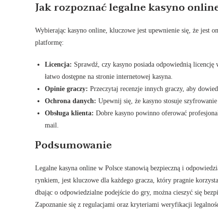
Jak rozpoznać legalne kasyno onlin
Wybierając kasyno online, kluczowe jest upewnienie się, że jest o
platformę:
Licencja:
Sprawdź, czy kasyno posiada odpowiednią licencję 
łatwo dostępne na stronie internetowej kasyna.
Opinie graczy:
Przeczytaj recenzje innych graczy, aby dowie
Ochrona danych:
Upewnij się, że kasyno stosuje szyfrowanie
Obsługa klienta:
Dobre kasyno powinno oferować profesjonalną
mail.
Podsumowanie
Legalne kasyna online w Polsce stanowią bezpieczną i odpowiedzia
rynkiem, jest kluczowe dla każdego gracza, który pragnie korzyst
dbając o odpowiedzialne podejście do gry, można cieszyć się bez
Zapoznanie się z regulacjami oraz kryteriami weryfikacji legaln