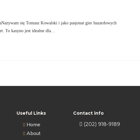
taNazywam się Tomasz Kowalski i jako pasjonat gier hazardowych
et. To kasyno jest idealne dla…
Useful Links
Contact info
Home
(202) 918-9189
About