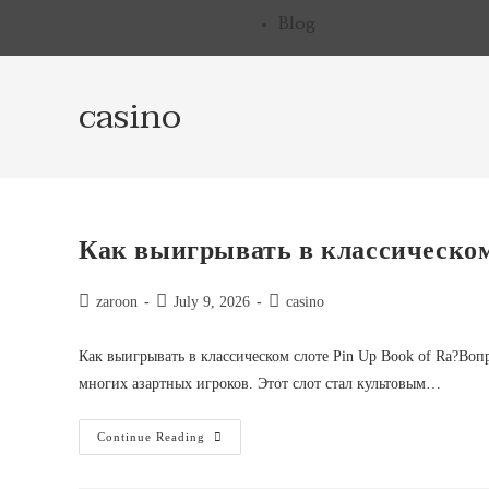
Blog
casino
Как выигрывать в классическом
zaroon
July 9, 2026
casino
Как выигрывать в классическом слоте Pin Up Book of Ra?Вопр
многих азартных игроков. Этот слот стал культовым…
Continue Reading