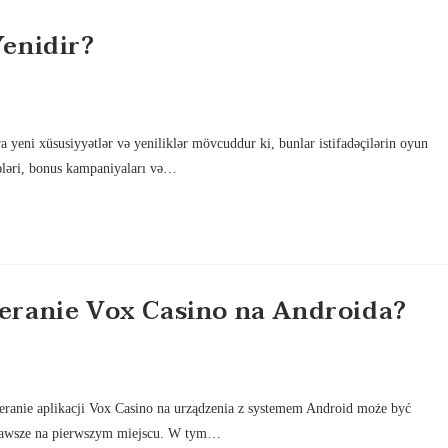
Yenidir?
a yeni xüsusiyyətlər və yeniliklər mövcuddur ki, bunlar istifadəçilərin oyun
əmələri, bonus kampaniyaları və…
ieranie Vox Casino na Androida?
eranie aplikacji Vox Casino na urządzenia z systemem Android może być
 zawsze na pierwszym miejscu. W tym…