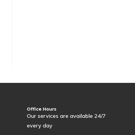
Office Hours
Our services are available 24/7
every day